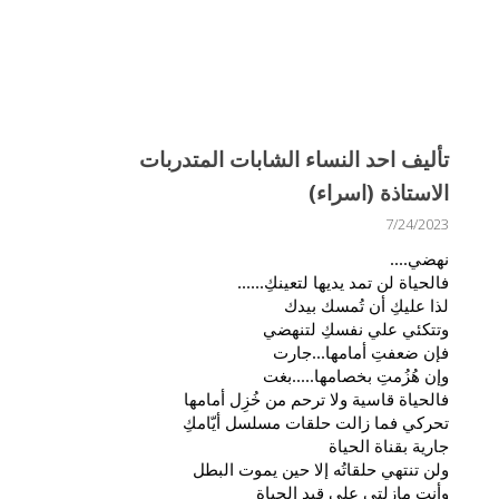
تأليف احد النساء الشابات المتدربات
الاستاذة (اسراء)
7/24/2023
نهضي....
فالحياة لن تمد يديها لتعينكِ......
لذا عليكِ أن تُمسك بيدك
وتتكئي علي نفسكِ لتنهضي
فإن ضعفتِ أمامها...جارت
وإن هُزُمتِ بخصامها.....بغت
فالحياة قاسية ولا ترحم من خُزِل أمامها
تحركي فما زالت حلقات مسلسل أيّامكِ
جارية بقناة الحياة
ولن تنتهي حلقاتُه إلا حين يموت البطل
وأنت مازلتي علي قيد الحياة