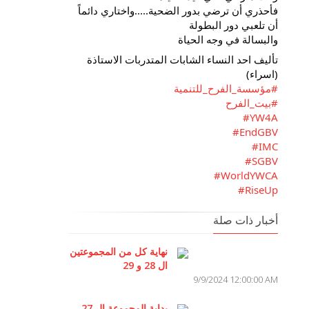
فأحذري أن ترضي بدور الضحية.....واختاري دائماً
أن تلعبي دور البطولة
والبسالة في وجه الحياة
تأليف احد النساء الشابات المتدربات الاستاذة
(اسراء)
#مؤسسة_الفرح_للتنمية
#بيت_الفرح
#YW4A
#EndGBV
#IMC
#SGBV
#WorldYWCA
#RiseUp
أخبار ذات صلة
نهاية كل من المجموعتين
ال 28 و 29
9/9/2024 12:00:00 AM
بداية المجموعة ال 27