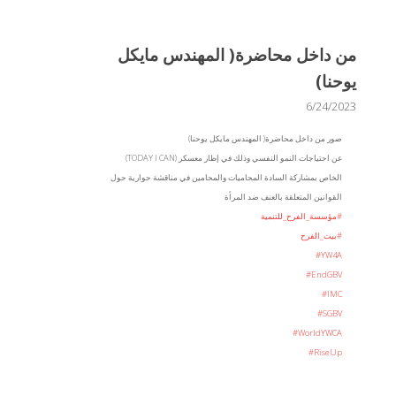
من داخل محاضرة( المهندس مايكل
يوحنا)
6/24/2023
صور من داخل محاضرة( المهندس مايكل يوحنا)
عن احتياجات النمو النفسي وذلك في إطار معسكر (TODAY I CAN)
الخاص بمشاركة السادة المحاميات والمحامين في مناقشة حوارية حول
القوانين المتعلقة بالعنف ضد المرأة
#مؤسسة_الفرح_للتنمية
#بيت_الفرح
#YW4A
#EndGBV
#IMC
#SGBV
#WorldYWCA
#RiseUp